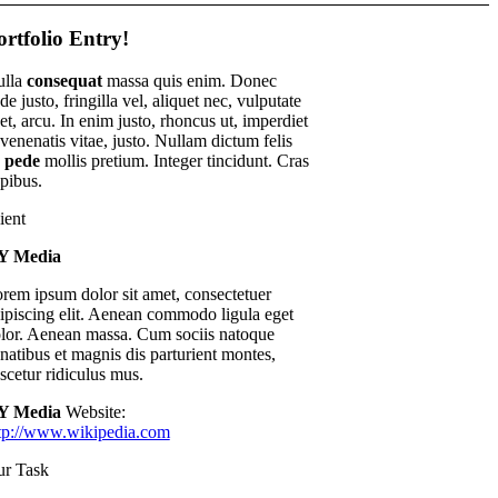
ortfolio Entry!
ulla
consequat
massa quis enim. Donec
de justo, fringilla vel, aliquet nec, vulputate
et, arcu. In enim justo, rhoncus ut, imperdiet
 venenatis vitae, justo. Nullam dictum felis
u
pede
mollis pretium. Integer tincidunt. Cras
pibus.
ient
Y Media
rem ipsum dolor sit amet, consectetuer
ipiscing elit. Aenean commodo ligula eget
lor. Aenean massa. Cum sociis natoque
natibus et magnis dis parturient montes,
scetur ridiculus mus.
Y Media
Website:
tp://www.wikipedia.com
r Task