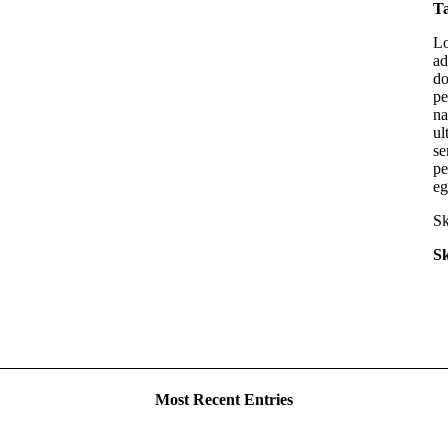
T
Lo
ad
do
pe
na
ul
se
pe
eg
Sk
Sk
Most Recent Entries