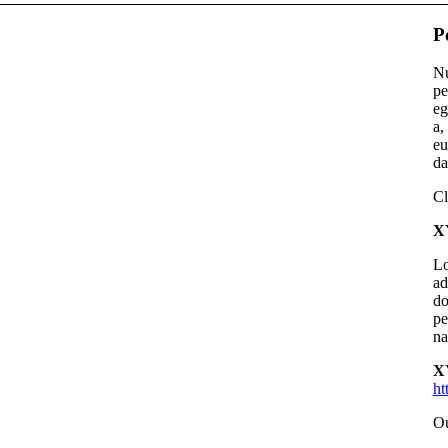
P
N
pe
eg
a,
e
da
Cl
X
Lo
ad
do
pe
na
X
ht
Ou