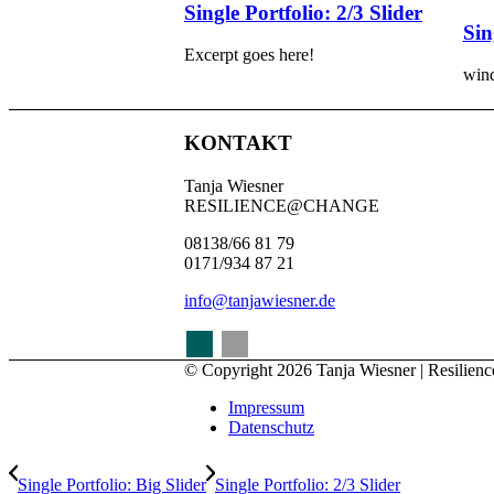
Single Portfolio: 2/3 Slider
Sin
Excerpt goes here!
wind
KONTAKT
Tanja Wiesner
RESILIENCE@CHANGE
0813
8
/6
6
8
1
79
0171
/
93
4
8
7
21
info@tanjawiesner.de
© Copyright 2026 Tanja Wiesner | Resilie
Impressum
Datenschutz
Single Portfolio: Big Slider
Single Portfolio: 2/3 Slider