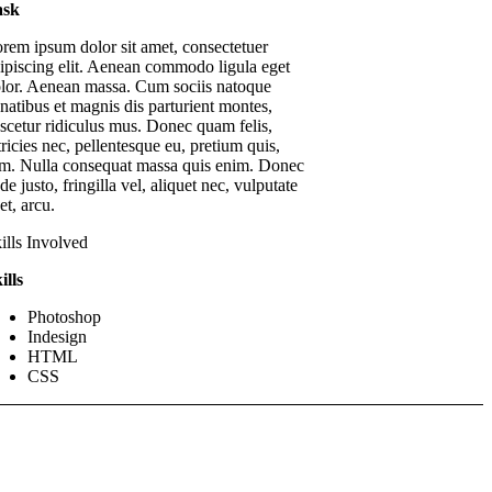
ask
rem ipsum dolor sit amet, consectetuer
ipiscing elit. Aenean commodo ligula eget
lor. Aenean massa. Cum sociis natoque
natibus et magnis dis parturient montes,
scetur ridiculus mus. Donec quam felis,
tricies nec, pellentesque eu, pretium quis,
m. Nulla consequat massa quis enim. Donec
de justo, fringilla vel, aliquet nec, vulputate
et, arcu.
ills Involved
ills
Photoshop
Indesign
HTML
CSS