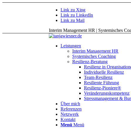
Link zu Xing
Link zu LinkedIn
Link zu Mail
Interim Management HR | Systemisches Coac
Leistungen
Interim Management HR
Systemisches Coaching
Resilienz-Beratung
Resilienz in Organisatio
Individuelle Resilienz
Team-Resilienz
Resiliente Führung
Resilienz-Pioniere®
Veränderungskompetenz
Stressmanagement & Bur
Über mich
Referenzen
Netzwerk
Kontakt
Menü
Menü