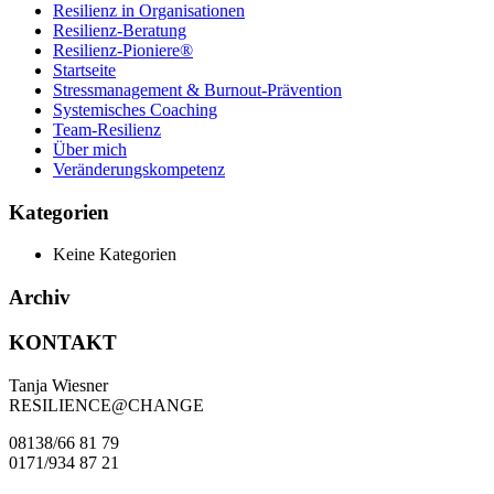
Resilienz in Organisationen
Resilienz-Beratung
Resilienz-Pioniere®
Startseite
Stressmanagement & Burnout-Prävention
Systemisches Coaching
Team-Resilienz
Über mich
Veränderungskompetenz
Kategorien
Keine Kategorien
Archiv
KONTAKT
Tanja Wiesner
RESILIENCE@CHANGE
0813
8
/6
6
8
1
79
0171
/
93
4
8
7
21