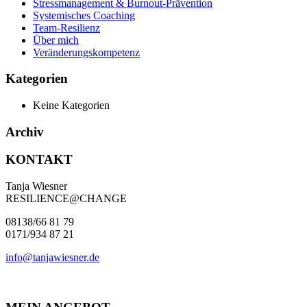
Stressmanagement & Burnout-Prävention
Systemisches Coaching
Team-Resilienz
Über mich
Veränderungskompetenz
Kategorien
Keine Kategorien
Archiv
KONTAKT
Tanja Wiesner
RESILIENCE@CHANGE
0813
8
/6
6
8
1
79
0171
/
93
4
8
7
21
info@tanjawiesner.de